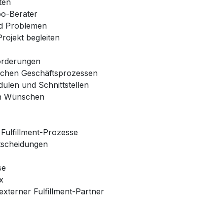
ten
oo-Berater
nd Problemen
rojekt begleiten
orderungen
fischen Geschäftsprozessen
len und Schnittstellen
en Wünschen
 Fulfillment-Prozesse
tscheidungen
se
x
externer Fulfillment-Partner