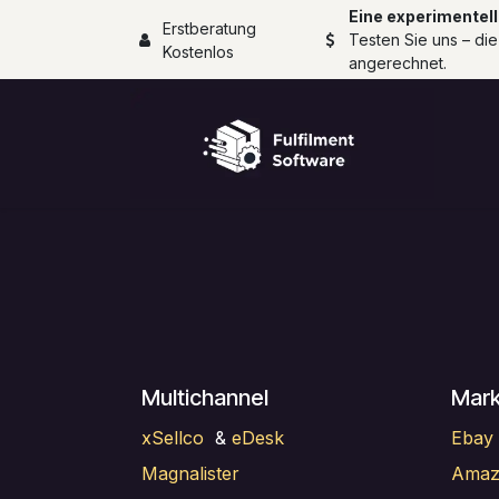
Zum Inhalt springen
Eine experimentell
Erstberatung
Testen Sie uns – die
Kostenlos
angerechnet.
Multichannel
Mark
xSellco
&
eDesk
Ebay 
Magnalister
Amazo