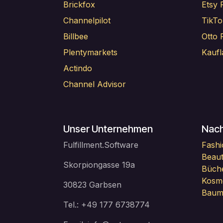
Brickfox
Etsy F
Channelpilot
TikTo
Billbee
Otto F
Plentymarkets
Kaufl
Actindo
Channel Advisor
Unser Unternehmen
Nac
Fulfillment.Software
Fashi
Beaut
Skorpiongasse 19a
Büche
Kosme
30823 Garbsen
Bauma
Tel.: +49 177 6738774