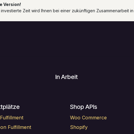
e Version!
 investierte Zeit wird Ihnen bei einer zukünftigen Zusammenarbeit i
Startseite
In Arbeit
tplätze
Shop APIs
Fulfillment
Woo Commerce
n Fulfillment
Shopify