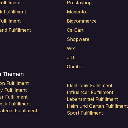
ulfillment
Prestashop
k Fulfillment
Magento
ulfillment
Bigcommerce
and Fulfillment
Cs-Cart
Shopware
Wix
JTL
Gambio
h Themen
on Fulfillment
Elektronik Fulfillment
y Fulfillment
Influencer Fulfillment
r Fulfillment
Lebensmittel Fulfillment
tik Fulfillment
Heim und Garten Fulfillment
terial Fulfillment
Sport Fulfillment